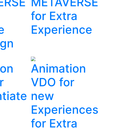
ERSE
METAVERSE
for Extra
e
Experience
gn
ion
Animation
r
VDO for
ntiate
new
Experiences
for Extra