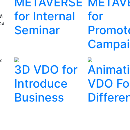
METAVERSE
METAV
ะ
for Internal
for
ด้
อง
Seminar
Promot
Campai
ss
3D VDO for
Animat
Introduce
VDO Fo
Business
Differe